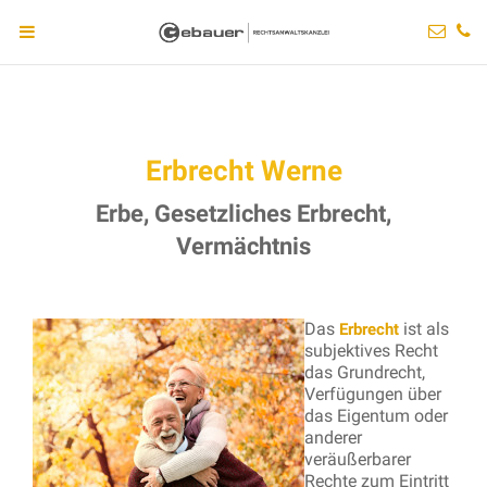
Erbrecht Werne
Erbe, Gesetzliches Erbrecht,
Vermächtnis
Das
ist als
Erbrecht
subjektives Recht
das Grundrecht,
Verfügungen über
das Eigentum oder
anderer
veräußerbarer
Rechte zum Eintritt