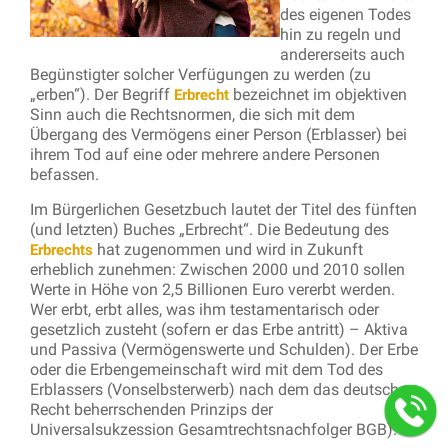
des eigenen Todes
hin zu regeln und
andererseits auch
Begünstigter solcher Verfügungen zu werden (zu
„erben“). Der Begriff
bezeichnet im objektiven
Erbrecht
Sinn auch die Rechtsnormen, die sich mit dem
Übergang des Vermögens einer Person (Erblasser) bei
ihrem Tod auf eine oder mehrere andere Personen
befassen.
Im Bürgerlichen Gesetzbuch lautet der Titel des fünften
(und letzten) Buches „Erbrecht“. Die Bedeutung des
hat zugenommen und wird in Zukunft
Erbrechts
erheblich zunehmen: Zwischen 2000 und 2010 sollen
Werte in Höhe von 2,5 Billionen Euro vererbt werden.
Wer erbt, erbt alles, was ihm testamentarisch oder
gesetzlich zusteht (sofern er das Erbe antritt) – Aktiva
und Passiva (Vermögenswerte und Schulden). Der Erbe
oder die Erbengemeinschaft wird mit dem Tod des
Erblassers (Vonselbsterwerb) nach dem das deutsche
Recht beherrschenden Prinzips der
Universalsukzession Gesamtrechtsnachfolger BGB).